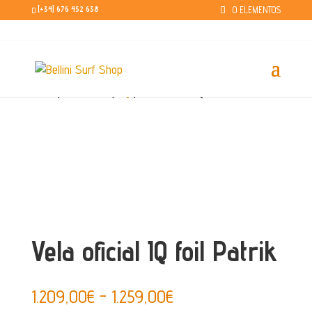
0 ELEMENTOS
[+34] 676 452 638
Inicio
/
Windsurf
/
IQ
/ Vela oficial IQ foil Patrik
Vela oficial IQ foil Patrik
Rango
1.209,00
€
-
1.259,00
€