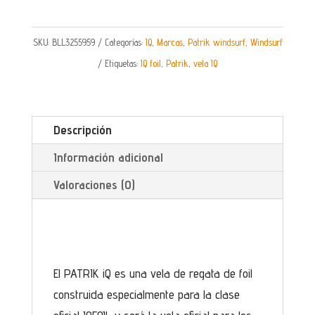
SKU:
BLL3255959
Categorías:
IQ
,
Marcas
,
Patrik windsurf
,
Windsurf
Etiquetas:
IQ foil
,
Patrik
,
vela IQ
Descripción
Información adicional
Valoraciones (0)
El PATRIK iQ es una vela de regata de foil
construida especialmente para la clase