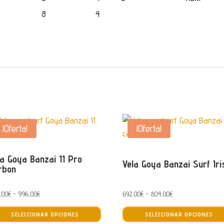
8
4
¡Oferta!
¡Oferta!
la Goya Banzai 11 Pro
Vela Goya Banzai Surf Iri
rbon
Rango
Rango
,00
€
-
996,00
€
692,00
€
-
804,00
€
Este
de
de
SELECCIONAR OPCIONES
SELECCIONAR OPCIONES
producto
precios:
precios: