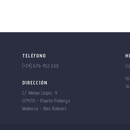
TELÉFONO
H
[+34] 676 452 638
L
10
DIRECCIÓN
16
C/. Metge Llopis, 9
07470 – Puerto Pollença
Mallorca – Illes Balears