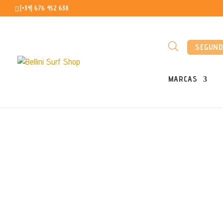
[+34] 676 452 638
SEGUN
MARCAS
Inicio
/
Windsurf
/
Velas de Windsurf
/
Freest