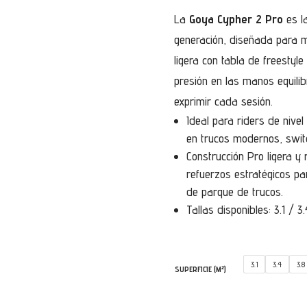
p
La
Goya Cypher 2 Pro
es la
generación, diseñada para m
ligera con tabla de freestyle
presión en las manos equili
exprimir cada sesión.
Ideal para riders de niv
en trucos modernos, swit
Construcción Pro ligera y 
refuerzos estratégicos pa
de parque de trucos.
Tallas disponibles: 3.1 / 3
3.1
3.4
3.8
SUPERFICIE (M²)