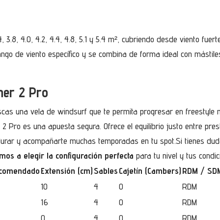
, 3.8, 4.0, 4.2, 4.4, 4.8, 5.1 y 5.4 m², cubriendo desde viento fuer
 rango de viento específico y se combina de forma ideal con mást
her 2 Pro
scas una vela de windsurf que te permita progresar en freestyle m
 2 Pro es una apuesta segura. Ofrece el equilibrio justo entre prest
urar y acompañarte muchas temporadas en tu spot.Si tienes dudas
mos a elegir la configuración perfecta
para tu nivel y tus condic
ecomendado
Extensión (cm)
Sables
Cajetín (Cambers)
RDM / SD
10
4
0
RDM
16
4
0
RDM
0
4
0
RDM