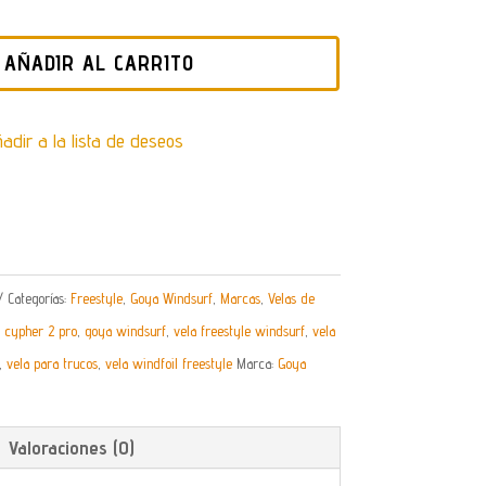
AÑADIR AL CARRITO
adir a la lista de deseos
Categorías:
Freestyle
,
Goya Windsurf
,
Marcas
,
Velas de
 cypher 2 pro
,
goya windsurf
,
vela freestyle windsurf
,
vela
,
vela para trucos
,
vela windfoil freestyle
Marca:
Goya
Valoraciones (0)