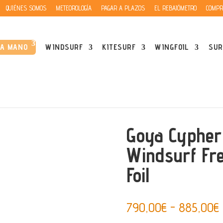
QUIÉNES SOMOS
METEOROLOGÍA
PAGAR A PLAZOS
EL REBAJÓMETRO
COMPR
DA MANO
WINDSURF
KITESURF
WINGFOIL
SUR
yle
/ Goya Cypher 2 Pro – Vela Windsurf Freestyle y Freestyle Foil
Goya Cypher 
Windsurf Fre
Foil
790,00
€
-
885,00
€