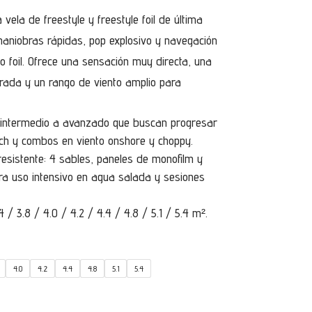
recios:
 vela de freestyle y freestyle foil de última
desde
aniobras rápidas, pop explosivo y navegación
790,00€
 o foil. Ofrece una sensación muy directa, una
hasta
brada y un rango de viento amplio para
885,00€
el intermedio a avanzado que buscan progresar
ch y combos en viento onshore y choppy.
resistente: 4 sables, paneles de monofilm y
ra uso intensivo en agua salada y sesiones
.4 / 3.8 / 4.0 / 4.2 / 4.4 / 4.8 / 5.1 / 5.4 m².
4.0
4.2
4.4
4.8
5.1
5.4