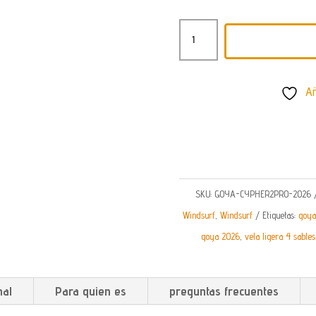
GOYA
CYPHER
2
Añ
PRO
–
VELA
WINDSURF
FREESTYLE
SKU:
GOYA-CYPHER2PRO-2026
Y
Windsurf
,
Windsurf
Etiquetas:
goya
FREESTYLE
goya 2026
,
vela ligera 4 sables
FOIL
CANTIDAD
nal
Para quien es
preguntas frecuentes