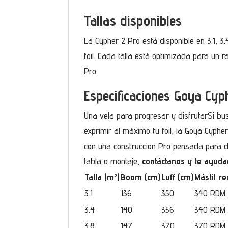
Tallas disponibles
La Cypher 2 Pro está disponible en 3.1, 3.4
foil. Cada talla está optimizada para un
Pro.
Especificaciones Goya Cyp
Una vela para progresar y disfrutarSi bu
exprimir al máximo tu foil, la Goya Cypher
con una construcción Pro pensada para d
tabla o montaje,
contáctanos y te ayuda
Talla (m²)
Boom (cm)
Luff (cm)
Mástil r
3.1
136
350
340 RDM
3.4
140
356
340 RDM
3.8
147
370
370 RDM