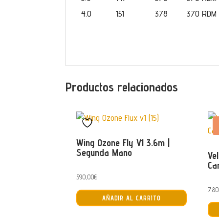
4.0
151
378
370 RDM
Productos relacionados
Wing Ozone Fly V1 3.6m |
Segunda Mano
Ve
Ca
590,00
€
780
AÑADIR AL CARRITO