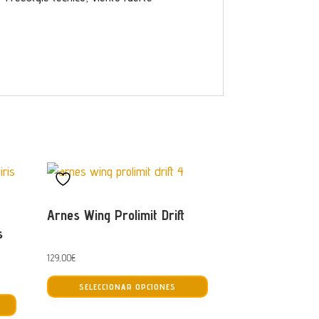
Arnes Wing Prolimit Drift
s
129,00
€
Este
SELECCIONAR OPCIONES
Este
producto
producto
tiene