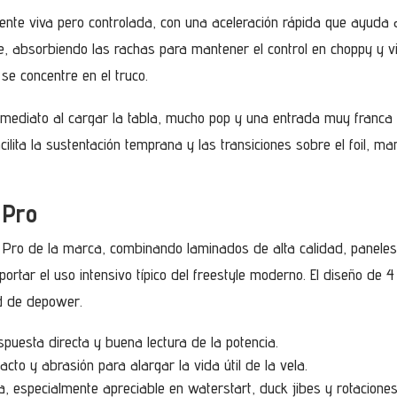
iente viva pero controlada, con una aceleración rápida que ayuda
, absorbiendo las rachas para mantener el control en choppy y vie
se concentre en el truco.
nmediato al cargar la tabla, mucho pop y una entrada muy franca al
acilita la sustentación temprana y las transiciones sobre el foil, 
 Pro
n Pro de la marca, combinando laminados de alta calidad, paneles
rtar el uso intensivo típico del freestyle moderno. El diseño de 4 
ad de depower.
puesta directa y buena lectura de la potencia.
cto y abrasión para alargar la vida útil de la vela.
ia, especialmente apreciable en waterstart, duck jibes y rotaciones