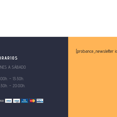
[probance_newsletter i
ORARIOS
UNES A SÁBADO
:00h. – 13:30h.
:30h. – 20:00h.