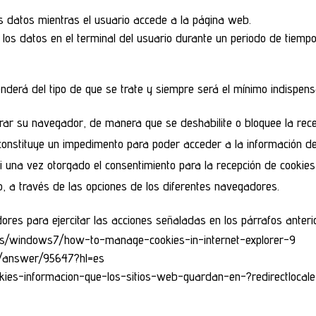
s datos mientras el usuario accede a la página web.
os datos en el terminal del usuario durante un periodo de tiempo 
nderá del tipo de que se trate y siempre será el mínimo indispensa
urar su navegador, de manera que se deshabilite o bloquee la rece
 constituye un impedimento para poder acceder a la información d
Si una vez otorgado el consentimiento para la recepción de cookies
, a través de las opciones de los diferentes navegadores.
ores para ejercitar las acciones señaladas en los párrafos anteri
-es/windows7/how-to-manage-cookies-in-internet-explorer-9
me/answer/95647?hl=es
cookies-informacion-que-los-sitios-web-guardan-en-?redirectloca