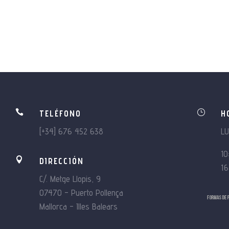

}
TELÉFONO
H
[+34] 676 452 638
L
10

DIRECCIÓN
16
C/. Metge Llopis, 9
07470 – Puerto Pollença
Mallorca – Illes Balears