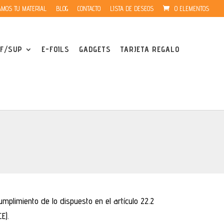
MOS TU MATERIAL
BLOG
CONTACTO
LISTA DE DESEOS
0 ELEMENTOS
F/SUP
E-FOILS
GADGETS
TARJETA REGALO
plimiento de lo dispuesto en el artículo 22.2
E).