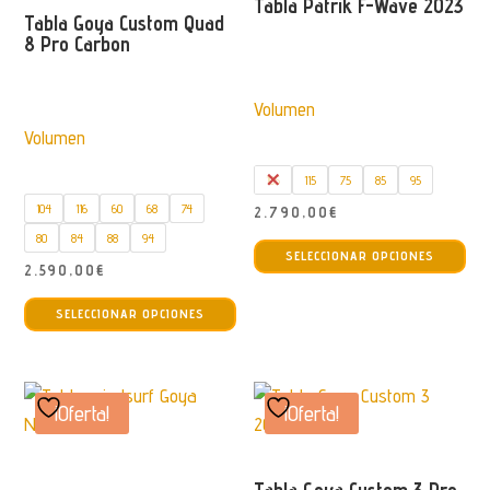
se
opc
Tabla Patrik F-Wave 2023
Tabla Goya Custom Quad
pueden
se
8 Pro Carbon
elegir
pu
en
ele
Volumen
la
en
Volumen
página
la
de
pág
105
115
75
85
95
producto
de
104
116
60
68
74
2.790,00
€
pro
Est
80
84
88
94
SELECCIONAR OPCIONES
pro
2.590,00
€
tie
Este
SELECCIONAR OPCIONES
múl
producto
var
tiene
La
múltiples
opc
variantes.
¡Oferta!
¡Oferta!
se
Las
pu
opciones
Tabla Goya Custom 3 Pro