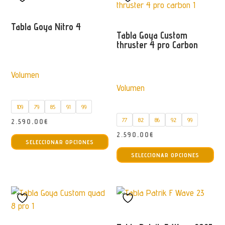
Las
opciones
Tabla Goya Nitro 4
Tabla Goya Custom
se
thruster 4 pro Carbon
pueden
elegir
Volumen
en
Volumen
la
página
109
79
85
91
99
de
77
82
86
92
99
2.590,00
€
producto
Este
2.590,00
€
SELECCIONAR OPCIONES
producto
Est
SELECCIONAR OPCIONES
tiene
pro
múltiples
tie
variantes.
múl
Las
var
opciones
La