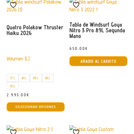
Tabla de Windsurf Goya
Quatro Polakow Thruster
Nitro 3 Pro 89L Segunda
Haiku 2026
Mano
650,00
€
Volumen (L)
AÑADIR AL CARRITO
77 L
81 L
85 L
89 L
93 L
2.995,00
€
Este
SELECCIONAR OPCIONES
producto
tiene
múltiples
variantes.