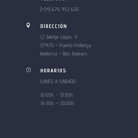
en
[+34] 676 452 638
la
página

DIRECCIÓN
de
producto
C/. Metge Llopis, 9
07470 – Puerto Pollença
Mallorca – Illes Balears
}
HORARIOS
LUNES A SÁBADO
10:00h. – 13:30h.
16:30h. – 20:00h.