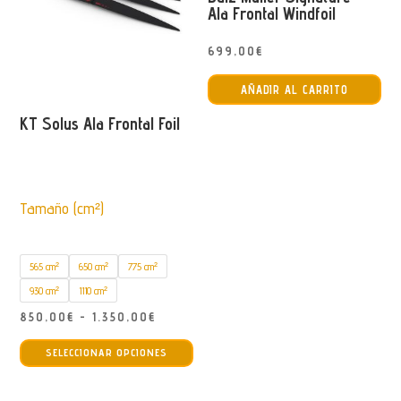
Ala Frontal Windfoil
699,00
€
AÑADIR AL CARRITO
KT Solus Ala Frontal Foil
Tamaño (cm²)
565 cm²
650 cm²
775 cm²
930 cm²
1110 cm²
Rango
850,00
€
-
1.350,00
€
Este
de
SELECCIONAR OPCIONES
producto
precios:
tiene
desde