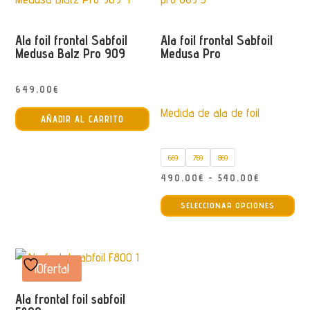
La
679,00€
opc
Ala foil frontal Sabfoil
Ala foil frontal Sabfoil
se
Medusa Balz Pro 909
Medusa Pro
pu
ele
649,00
€
en
Medida de ala de foil
la
AÑADIR AL CARRITO
pág
de
669
769
869
pro
Rango
490,00
€
-
540,00
€
Est
de
SELECCIONAR OPCIONES
pro
precios:
tie
desde
múl
490,00€
var
¡Oferta!
hasta
La
540,00€
Ala frontal foil sabfoil
opc