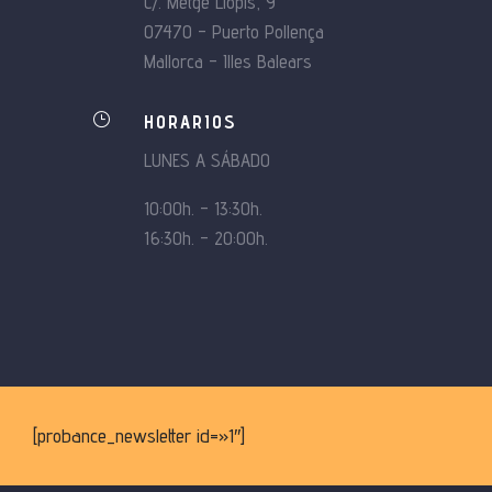
C/. Metge Llopis, 9
07470 – Puerto Pollença
Mallorca – Illes Balears
}
HORARIOS
LUNES A SÁBADO
10:00h. – 13:30h.
16:30h. – 20:00h.
[probance_newsletter id=»1″]