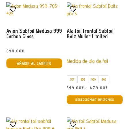
múltiples
850,00€
variantes.
hasta
Las
1.350,00€
opciones
Avión Sabfoil Medusa 999
Ala foil frontal Sabfoil
se
Carbon Glass
Balz Muller Limited
pueden
elegir
690,00
€
en
Medida de ala de foil
la
AÑADIR AL CARRITO
página
de
707
808
909
969
producto
Rango
549,00
€
-
679,00
€
Est
de
SELECCIONAR OPCIONES
pro
precios:
tie
desde
múl
549,00€
var
hasta