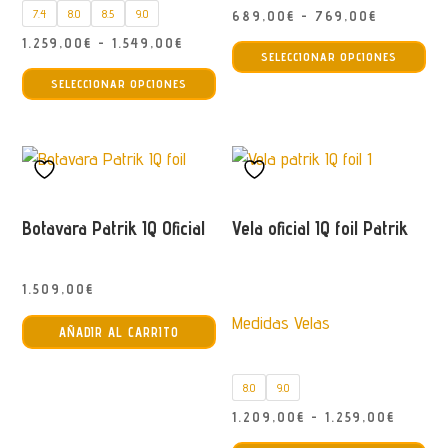
de
de
7.4
8.0
8.5
9.0
Rango
689,00
€
-
769,00
€
producto
pro
Est
de
Rango
1.259,00
€
-
1.549,00
€
SELECCIONAR OPCIONES
pro
Este
precios:
de
SELECCIONAR OPCIONES
tie
producto
desde
precios:
múl
tiene
689,00€
desde
var
múltiples
hasta
1.259,00€
La
variantes.
769,00€
hasta
opc
Las
1.549,00€
se
opciones
Botavara Patrik IQ Oficial
Vela oficial IQ foil Patrik
pu
se
ele
pueden
1.509,00
€
en
elegir
Medidas Velas
la
en
AÑADIR AL CARRITO
pág
la
de
página
8.0
9.0
pro
de
Rango
1.209,00
€
-
1.259,00
€
producto
Est
de