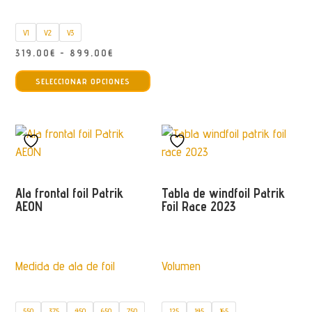
opc
se
V1
V2
V3
pu
Rango
319,00
€
-
899,00
€
ele
Este
de
en
SELECCIONAR OPCIONES
producto
precios:
la
tiene
desde
pág
múltiples
319,00€
de
variantes.
hasta
pro
Las
899,00€
opciones
Ala frontal foil Patrik
Tabla de windfoil Patrik
se
AEON
Foil Race 2023
pueden
elegir
en
Medida de ala de foil
Volumen
la
página
de
550
375
450
650
750
125
145
165