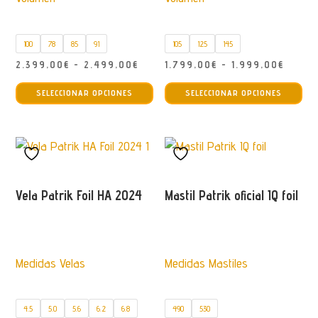
100
78
85
91
105
125
145
Rango
Rango
2.399,00
€
-
2.499,00
€
1.799,00
€
-
1.999,00
€
Este
Est
de
de
SELECCIONAR OPCIONES
SELECCIONAR OPCIONES
producto
pro
precios:
precio
tiene
tie
desde
desde
múltiples
múl
2.399,00€
1.799
variantes.
var
hasta
hasta
Las
La
2.499,00€
1.999
opciones
opc
Vela Patrik Foil HA 2024
Mastil Patrik oficial IQ foil
se
se
pueden
pu
elegir
ele
Medidas Velas
Medidas Mastiles
en
en
la
la
página
pág
4.5
5.0
5.6
6.2
6.8
490
530