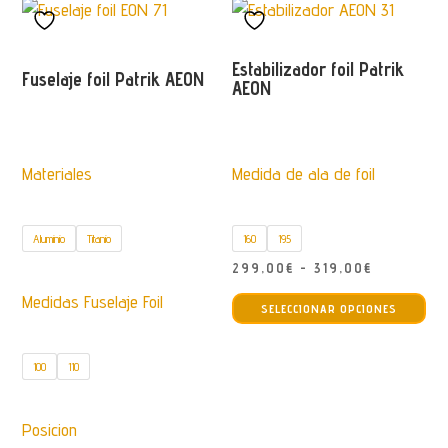
var
hasta
La
2.679
Estabilizador foil Patrik
opc
Fuselaje foil Patrik AEON
AEON
se
pu
ele
Materiales
Medida de ala de foil
en
la
pág
Aluminio
Titanio
160
195
de
Rango
299,00
€
-
319,00
€
pro
Est
de
Medidas Fuselaje Foil
SELECCIONAR OPCIONES
pro
precios:
tie
desde
100
110
múl
299,00€
var
hasta
La
319,00€
Posicion