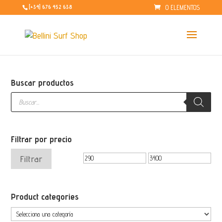
0 ELEMENTOS
[+34] 676 452 638
Buscar productos
Búsqueda
de
productos
Filtrar por precio
Precio
Precio
Filtrar
mínimo
máximo
Product categories