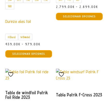
producto
900
Rang
2.799,00
€
-
2.899,00
€
Est
de
SELECCIONAR OPCIONES
pro
preci
Dureza alas foil
tie
desd
múl
2.799
H (Dura)
M (Media)
var
hasta
La
Rango
439,00
€
-
979,00
€
2.899
Este
opc
de
SELECCIONAR OPCIONES
producto
se
precios:
tiene
pu
desde
múltiples
ele
439,00€
variantes.
en
hasta
Las
la
979,00€
opciones
pág
Tabla de windfoil Patrik
se
de
Tabla Patrik F-Cross 2023
Foil Ride 2023
pueden
pro
elegir