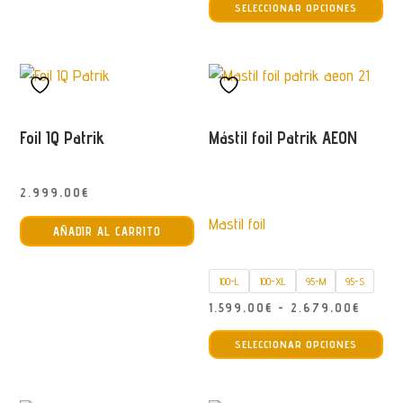
SELECCIONAR OPCIONES
pro
precio
tie
desde
múl
1.209,
var
hasta
La
1.259,
opc
Foil IQ Patrik
Mástil foil Patrik AEON
se
pu
2.999,00
€
ele
Mastil foil
en
AÑADIR AL CARRITO
la
pág
100-L
100-XL
95-M
95-S
de
Rango
1.599,00
€
-
2.679,00
€
pro
Est
de
SELECCIONAR OPCIONES
pro
precio
tie
desde
múl
1.599,