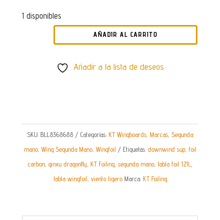
1 disponibles
AÑADIR AL CARRITO
TABLA
WINGFOIL
Añadir a la lista de deseos
GINXU
DRAGONFLY
2
PRO
CARBON
SKU:
BLL8368688
Categorías:
KT Wingboards
,
Marcas
,
Segunda
121L
mano
,
Wing Segunda Mano
,
Wingfoil
Etiquetas:
downwind sup
,
foil
-
carbon
,
ginxu dragonfly
,
KT Foiling
,
segunda mano
,
tabla foil 121L
,
SEGUNDA
tabla wingfoil
,
viento ligero
Marca:
KT Foiling
MANO
CANTIDAD