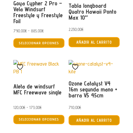
Goya Cypher 2 Pro –
Tabla longboard
Vela Windsurf
Quatro Hawaii Ponto
Freestyle y Freestyle
Max 10″
Foil
2.230,00
€
Rango
790,00
€
-
885,00
€
Este
de
AÑADIR AL CARRITO
SELECCIONAR OPCIONES
producto
precios:
tiene
desde
múltiples
790,00€
variantes.
hasta
Las
885,00€
Ozone Catalyst V4
opciones
Aleta de windsurf
16m segunda mano +
MFC Freewave single
se
barra V5 45cm
pueden
elegir
Rango
120,00
€
-
173,00
€
710,00
€
Este
en
de
SELECCIONAR OPCIONES
AÑADIR AL CARRITO
producto
la
precios:
tiene
página
desde