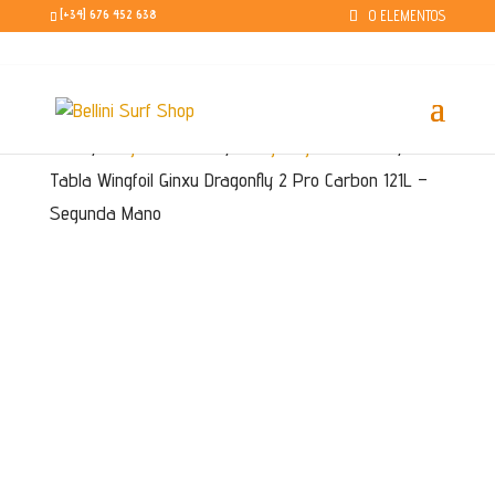
0 ELEMENTOS
[+34] 676 452 638
Inicio
/
Segunda mano
/
Wing Segunda Mano
/
Tabla Wingfoil Ginxu Dragonfly 2 Pro Carbon 121L –
Segunda Mano