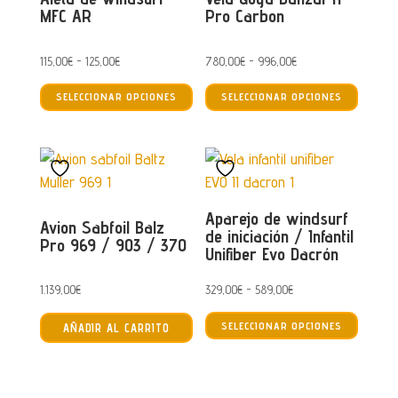
MFC AR
Pro Carbon
en
la
Rango
Rango
115,00
€
-
125,00
€
780,00
€
-
996,00
€
página
Este
Este
de
de
de
SELECCIONAR OPCIONES
SELECCIONAR OPCIONES
producto
produc
precios:
precios:
producto
tiene
tiene
desde
desde
múltiples
múltip
115,00€
780,00€
variantes.
varian
hasta
hasta
Las
Las
125,00€
996,00€
Aparejo de windsurf
opciones
opcion
Avion Sabfoil Balz
de iniciación / Infantil
Pro 969 / 903 / 370
se
se
Unifiber Evo Dacrón
pueden
puede
elegir
elegir
Rango
1.139,00
€
329,00
€
-
589,00
€
Este
en
en
de
SELECCIONAR OPCIONES
AÑADIR AL CARRITO
produc
la
la
precios:
tiene
página
página
desde
múltip
de
de
329,00€