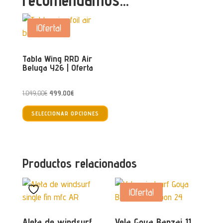
¡Oferta!
Tabla Wing RRD Air
Beluga Y26 | Oferta
El
El
1.049,00
€
499,00
€
Este
precio
precio
SELECCIONAR OPCIONES
producto
original
actual
tiene
era:
es:
múltiples
1.049,00€.
499,00€.
variantes.
Productos relacionados
Las
opciones
¡Oferta!
se
pueden
Aleta de windsurf
Vela Goya Banzai 11
elegir