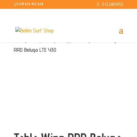
0 ELEMENTOS
[+34] 676 452 638
Inicio
/
Surf / SUP
/
Wing
/
Tablas
/ Tabla Wing
RRD Beluga LTE Y30