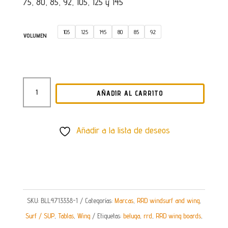
75, 80, 85, 92, 105, 125 y 145
105
125
145
80
85
92
VOLUMEN
TABLA
AÑADIR AL CARRITO
WING
RRD
BELUGA
Añadir a la lista de deseos
LTE
Y30
CANTIDAD
SKU:
BLL4713338-1
Categorías:
Marcas
,
RRD windsurf and wing
,
Surf / SUP
,
Tablas
,
Wing
Etiquetas:
beluga
,
rrd
,
RRD wing boards
,