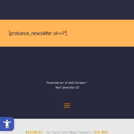
[probance_newsletter id=»1″]
Financiado por la Unión Europea –
Next Generation EU
Abrir barra de herramientas
BELLINI.ES
– Surf Shop en Puerto Pollença | Powered by
TEIX WEB