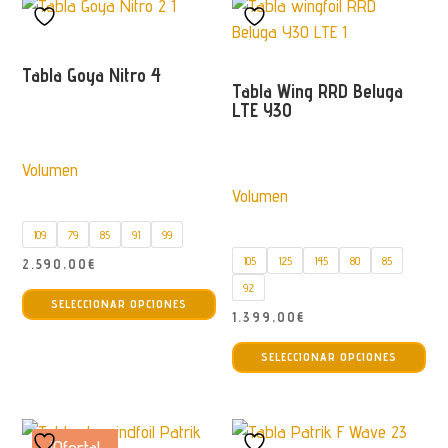
Tabla Goya Nitro 4
Tabla Wing RRD Beluga
LTE Y30
Volumen
Volumen
109
79
85
91
99
105
125
145
80
85
2.590,00
€
Este
92
SELECCIONAR OPCIONES
producto
1.399,00
€
tiene
Est
SELECCIONAR OPCIONES
múltiples
pro
variantes.
tie
Las
múl
opciones
var