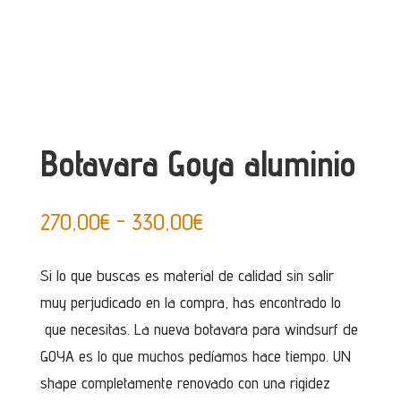
Botavara Goya aluminio
Rango
270,00
€
-
330,00
€
de
precios:
Si lo que buscas es material de calidad sin salir
desde
muy perjudicado en la compra, has encontrado lo
270,00€
que necesitas. La nueva botavara para windsurf de
hasta
GOYA es lo que muchos pedíamos hace tiempo. UN
330,00€
shape completamente renovado con una rigidez