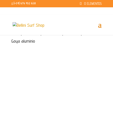
0 ELEMENTOS
[+34] 676 452 638
Inicio
/
Windsurf
/
Botavaras
/
Aluminio
/ Botavara
Goya aluminio