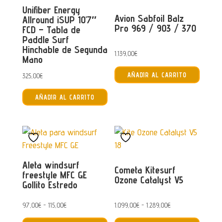
pueden
Unifiber Energy
Avion Sabfoil Balz
elegir
Allround iSUP 10’7″
Pro 969 / 903 / 370
FCD – Tabla de
en
Paddle Surf
la
Hinchable de Segunda
1.139,00
€
página
Mano
de
AÑADIR AL CARRITO
325,00
€
producto
AÑADIR AL CARRITO
Aleta windsurf
Cometa Kitesurf
freestyle MFC GE
Ozone Catalyst V5
Gollito Estredo
Rango
Rango
97,00
€
-
115,00
€
1.099,00
€
-
1.289,00
€
Este
Este
de
de