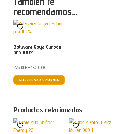
También te
recomendamos…
Botavara Goya Carbón
pro 100%
Rango
775,00
€
-
1.320,00
€
Este
de
SELECCIONAR OPCIONES
producto
precios:
tiene
desde
múltiples
775,00€
variantes.
hasta
Productos relacionados
Las
1.320,00€
opciones
se