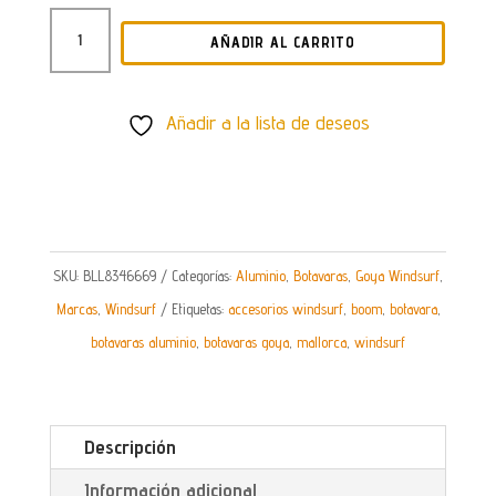
BOTAVARA
AÑADIR AL CARRITO
GOYA
ALUMINIO
CANTIDAD
Añadir a la lista de deseos
SKU:
BLL8346669
Categorías:
Aluminio
,
Botavaras
,
Goya Windsurf
,
Marcas
,
Windsurf
Etiquetas:
accesorios windsurf
,
boom
,
botavara
,
botavaras aluminio
,
botavaras goya
,
mallorca
,
windsurf
Descripción
Información adicional