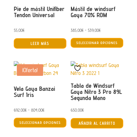
Pie de mástil Unifiber
Mástil de windsurf
Tendon Universal
Goya 70% RDM
Rango
55,00
€
385,00
€
-
539,00
€
Este
de
SELECCIONAR OPCIONES
LEER MÁS
produc
precios:
tiene
desde
múltip
385,00€
¡Oferta!
varian
hasta
Las
539,00€
Tabla de Windsurf
opcion
Vela Goya Banzai
Goya Nitro 3 Pro 89L
se
Surf Iris
Segunda Mano
puede
elegir
Rango
692,00
€
-
804,00
€
650,00
€
en
Este
de
SELECCIONAR OPCIONES
AÑADIR AL CARRITO
la
producto
precios:
página
tiene
desde