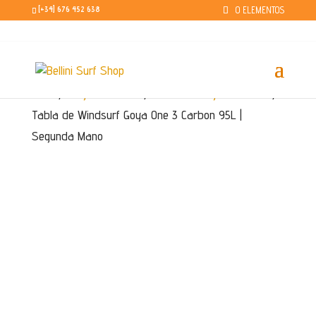
0 ELEMENTOS
[+34] 676 452 638
Inicio
/
Segunda mano
/
Windsurf segunda Mano
/
Tabla de Windsurf Goya One 3 Carbon 95L |
Segunda Mano