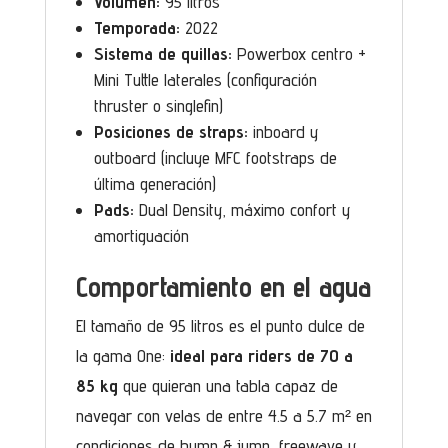
Volumen:
95 litros
Temporada:
2022
Sistema de quillas:
Powerbox centro +
Mini Tuttle laterales (configuración
thruster o singlefin)
Posiciones de straps:
inboard y
outboard (incluye MFC footstraps de
última generación)
Pads:
Dual Density, máximo confort y
amortiguación
Comportamiento en el agua
El tamaño de 95 litros es el punto dulce de
la gama One:
ideal para riders de 70 a
85 kg
que quieran una tabla capaz de
navegar con velas de entre 4.5 a 5.7 m² en
condiciones de bump & jump, freewave y