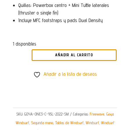
Quillas: Powerbox centro + Mini Tuttle laterales
(thruster o single fin)
Incluye MFC footstraps y pads Dual Density
1 disponibles
AÑADIR AL CARRITO
TABLA
DE
Añadir a la lista de deseos
WINDSURF
GOYA
ONE
3
CARBON
SKU:
GOYA-ONE3-C-95L-2022-SM
Categorías:
Freewave
,
Goya
95L
Windsurf
,
Segunda mano
,
Tablas de Windsurf
,
Windsurf
,
Windsurf
|