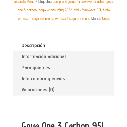
segunda Mano
Etiquetas:
bump and jump
,
Freewave thruster
,
goya
SEGUNDA
one 3 carbon
,
goya windsurfing 2022
,
tabla freewave 95l
,
tabla
MANO
windsurf segunda mano
,
windsurf segunda mano
Marca:
Goya
CANTIDAD
Descripción
Información adicional
Para quien es
Info compra y envios
Valoraciones (0)
Goya One 3 Carbon 95L