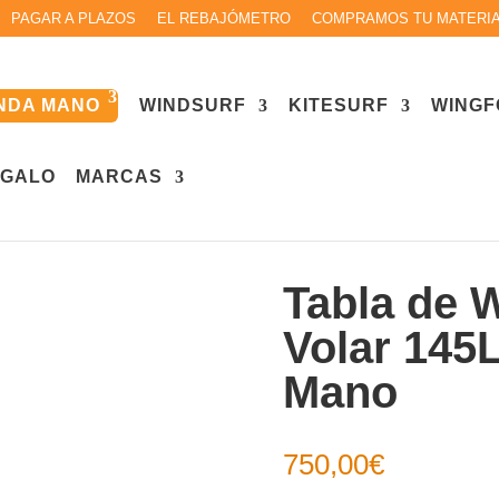
PAGAR A PLAZOS
EL REBAJÓMETRO
COMPRAMOS TU MATERI
NDA MANO
WINDSURF
KITESURF
WINGF
EGALO
MARCAS
unda Mano
/ Tabla de Windsurf Goya Volar 145L | Segu
Tabla de 
Volar 145
Mano
750,00
€