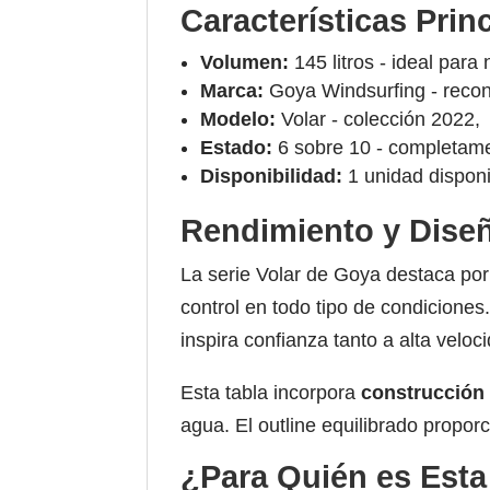
Características Prin
Volumen:
145 litros - ideal par
Marca:
Goya Windsurfing - reco
Modelo:
Volar - colección 2022,
Estado:
6 sobre 10 - completamen
Disponibilidad:
1 unidad dispon
Rendimiento y Dise
La serie Volar de Goya destaca po
control en todo tipo de condicione
inspira confianza tanto a alta velo
Esta tabla incorpora
construcción
agua. El outline equilibrado propor
¿Para Quién es Esta