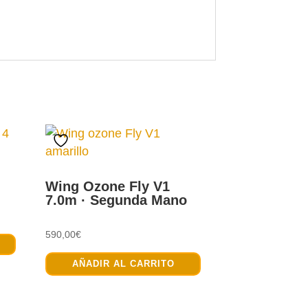
Wing Ozone Fly V1
7.0m · Segunda Mano
Este
590,00
€
producto
AÑADIR AL CARRITO
tiene
múltiples
variantes.