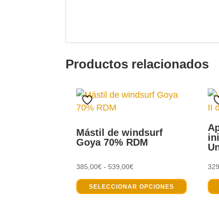
Productos relacionados
Ap
Mástil de windsurf
in
Goya 70% RDM
Un
Rango
385,00
€
-
539,00
€
329
Este
de
SELECCIONAR OPCIONES
product
precios:
tiene
desde
múltiple
385,00€