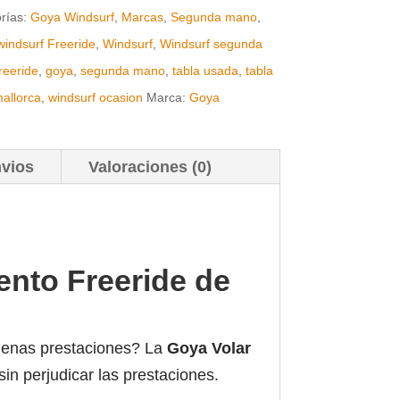
rías:
Goya Windsurf
,
Marcas
,
Segunda mano
,
windsurf Freeride
,
Windsurf
,
Windsurf segunda
freeride
,
goya
,
segunda mano
,
tabla usada
,
tabla
allorca
,
windsurf ocasion
Marca:
Goya
nvios
Valoraciones (0)
ento Freeride de
buenas prestaciones? La
Goya Volar
in perjudicar las prestaciones.