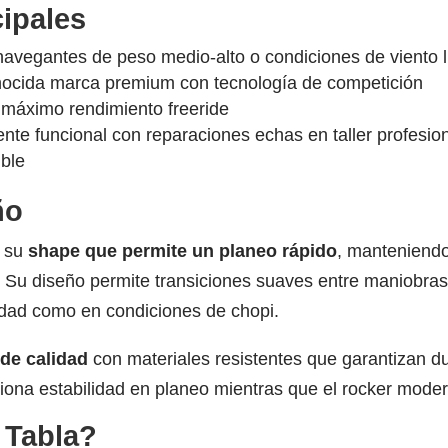
cipales
a navegantes de peso medio-alto o condiciones de viento
nocida marca premium con tecnología de competición
 máximo rendimiento freeride
te funcional con reparaciones echas en taller profesion
ible
ño
r su
shape que permite un planeo rápido
, manteniendo
s. Su diseño permite transiciones suaves entre maniobra
cidad como en condiciones de chopi.
 de calidad
con materiales resistentes que garantizan dur
ciona estabilidad en planeo mientras que el rocker modera
 Tabla?