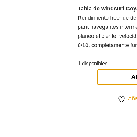
Tabla de windsurf Go
Rendimiento freeride de 
para navegantes interm
planeo eficiente, veloci
6/10, completamente fu
1 disponibles
A
TABLA
DE
Aña
WINDSURF
GOYA
VOLAR
145L
|