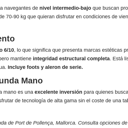
ara navegantes de
nivel intermedio-bajo
que buscan prog
s de 70-90 kg que quieran disfrutar en condiciones de vi
ento
o 6/10
, lo que significa que presenta marcas estéticas p
 pero mantiene
integridad estructural completa
. Está 
gua.
Incluye foots y aleron de serie.
gunda Mano
da mano es una
excelente inversión
para quienes buscan
isfrutar de tecnología de alta gama sin el coste de una t
nda de Port de Pollença, Mallorca. Consulta opciones de