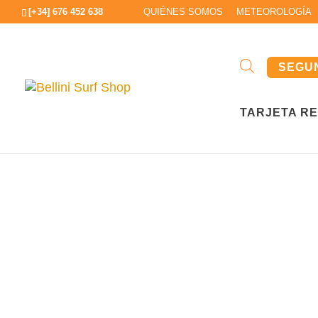
[+34] 676 452 638
QUIÉNES SOMOS
METEOROLOGÍA
SEGU
TARJETA R
Inicio
/
Segunda mano
/
Windsurf seg