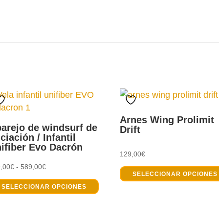
Arnes Wing Prolimit
arejo de windsurf de
Drift
iciación / Infantil
ifiber Evo Dacrón
129,00
€
Rango
,00
€
-
589,00
€
SELECCIONAR OPCIONES
Este
de
SELECCIONAR OPCIONES
o
producto
precios:
tiene
desde
s
múltiples
329,00€