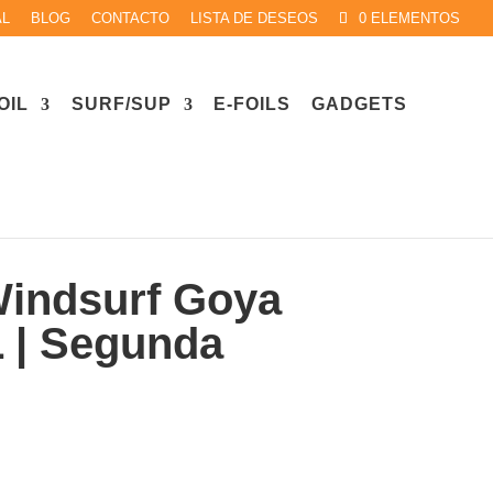
AL
BLOG
CONTACTO
LISTA DE DESEOS
0 ELEMENTOS
OIL
SURF/SUP
E-FOILS
GADGETS
nda Mano
Windsurf Goya
L | Segunda