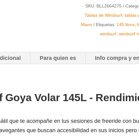
SKU:
BLL2664275
Catego
SEGUNDA
Tablas de Windsurf
,
tablas 
MANO
Mano
Etiquetas:
145 litros
,
CANTIDAD
windsurf
,
windsurf m
dicional
Para quien es
Info compra y e
f Goya Volar 145L - Rendimi
sátil que te acompañe en tus sesiones de freeride con 
avegantes que buscan accesibilidad en sus inicios pero s