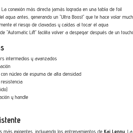
:
La conexión más directa jamás lograda en una tabla de foil
 del agua antes, generando un "Ultra Boost" que te hace volar mu
ente el riesgo de clavadas y caídas al tocar el agua
de "Automatic Lift" facilita volver a despegar después de un touc
as
ders intermedios y avanzados
ación
 con núcleo de espuma de alta densidad
resistencia
uido)
ación y handle
istente
as más exigentes, incluyendo los entrenamientos de
Kai Lenny
. La