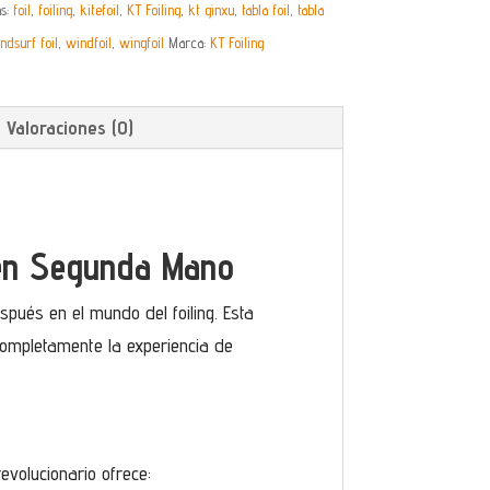
as:
foil
,
foiling
,
kitefoil
,
KT Foiling
,
kt ginxu
,
tabla foil
,
tabla
ndsurf foil
,
windfoil
,
wingfoil
Marca:
KT Foiling
Valoraciones (0)
o en Segunda Mano
pués en el mundo del foiling. Esta
completamente la experiencia de
revolucionario ofrece: