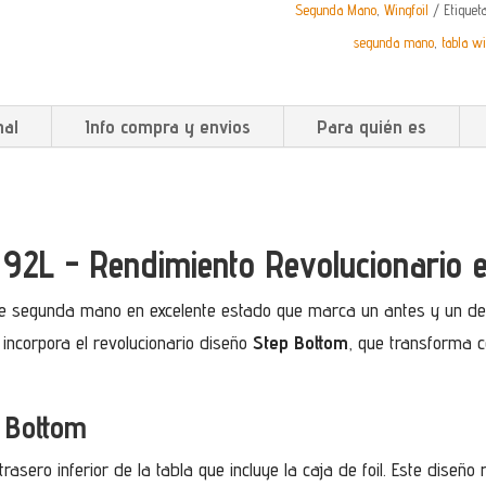
Segunda Mano
,
Wingfoil
Etiquet
MANO
segunda mano
,
tabla wi
CANTIDAD
nal
Info compra y envios
Para quién es
u 92L - Rendimiento Revolucionari
 de segunda mano en excelente estado que marca un antes y un des
 incorpora el revolucionario diseño
Step Bottom
, que transforma 
 Bottom
trasero inferior de la tabla que incluye la caja de foil. Este diseño 