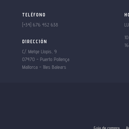
TELÉFONO
H
[+34] 676 452 638
L
10
DIRECCIÓN
16
C/. Metge Llopis, 9
07470 – Puerto Pollença
Mallorca – Illes Balears
Guía de compra
A