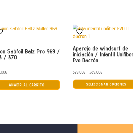
Aparejo de windsurf de
ion Sabfoil Balz Pro 969 /
iniciación / Infantil Unifibe
3 / 370
Evo Dacrón
Rango
9,00
€
329,00
€
-
589,00
€
de
SELECCIONAR OPCIONES
AÑADIR AL CARRITO
precios:
desde
329,00€
hasta
589,00€