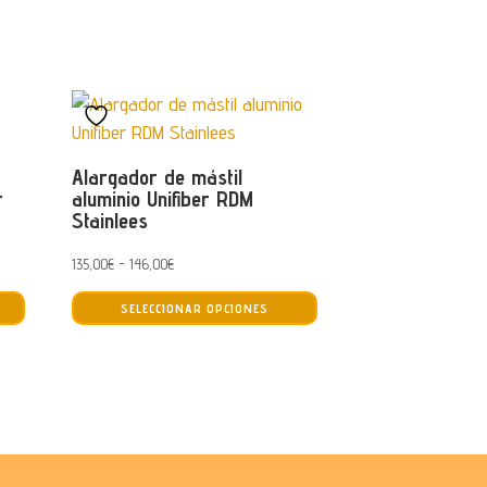
Alargador de mástil
r
aluminio Unifiber RDM
Stainlees
Rango
135,00
€
-
146,00
€
Este
Este
de
SELECCIONAR OPCIONES
producto
producto
precios:
tiene
tiene
desde
múltiples
múltiples
135,00€
variantes.
variantes.
hasta
Las
Las
146,00€
opciones
opciones