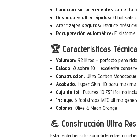
Conexión sin precedentes con el foil
Despegues ultra rápidos:
El foil sale
Aterrizajes seguros:
Reduce drásticam
Recuperación automática:
El sistema 
🏆 Características Técnic
Volumen:
92 litros - perfecto para ri
Estado:
8 sobre 10 - excelente conserv
Construcción:
Ultra Carbon Monocoque
Acabado:
Hyper Skin HD para máxima 
Caja de foil:
Futures 10.75" (foil no incl
Incluye:
3 footstraps MFC última gener
Colores:
Olive & Neon Orange
💪 Construcción Ultra Res
Esta tabla ha sido sometida a las prueb