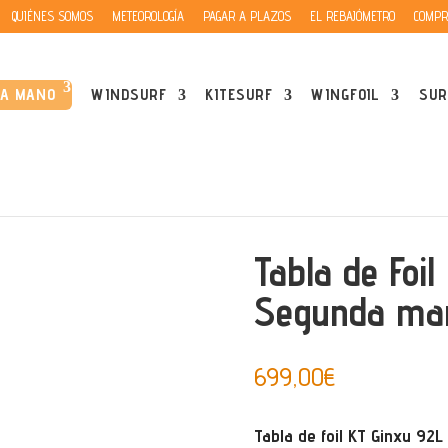
QUIÉNES SOMOS
METEOROLOGÍA
PAGAR A PLAZOS
EL REBAJÓMETRO
COMPR
DA MANO
WINDSURF
KITESURF
WINGFOIL
SUR
/ Tabla de Foil KT Ginxu 92L | Segunda mano
Tabla de Foil
Segunda ma
699,00
€
Tabla de foil KT Ginxu 92