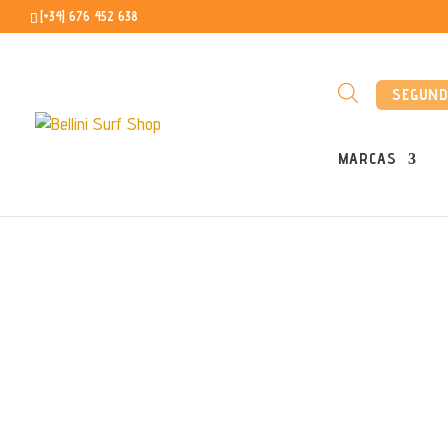
[+34] 676 452 638
SEGUN
MARCAS
Inicio
/
Segunda mano
/
Wing Segunda Mano