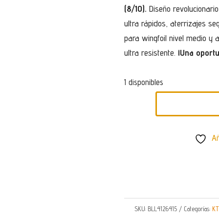
(8/10).
Diseño revolucionari
ultra rápidos, aterrizajes seg
para wingfoil nivel medio y
ultra resistente.
¡Una oportu
1 disponibles
TABLA
DE
Añ
FOIL
KT
GINXU
92L
|
SKU:
BLL4126415
Categorías:
KT
SEGUNDA