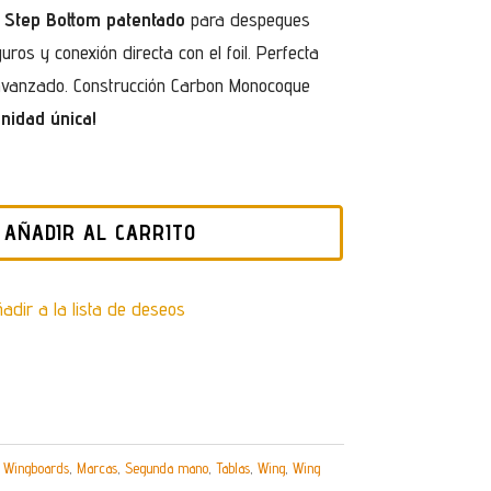
o
Step Bottom patentado
para despegues
uros y conexión directa con el foil. Perfecta
 avanzado. Construcción Carbon Monocoque
nidad única!
AÑADIR AL CARRITO
adir a la lista de deseos
 Wingboards
,
Marcas
,
Segunda mano
,
Tablas
,
Wing
,
Wing