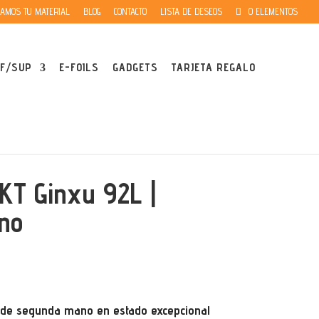
AMOS TU MATERIAL
BLOG
CONTACTO
LISTA DE DESEOS
0 ELEMENTOS
F/SUP
E-FOILS
GADGETS
TARJETA REGALO
 KT Ginxu 92L |
no
L de segunda mano en estado excepcional