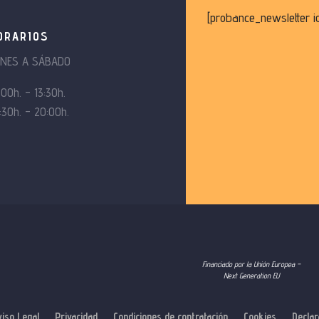
[probance_newsletter i
ORARIOS
UNES A SÁBADO
:00h. – 13:30h.
:30h. – 20:00h.
Financiado por la Unión Europea –
Next Generation EU
viso Legal
Privacidad
Condiciones de contratación
Cookies
Declar