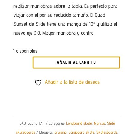
realizar maniobras sobre la tabla. Es perfecto para
viajar con el por su reducido tamaño. El Quad
Sunset de Slide tiene una manga de 10″ y utiliza el
nuevo eje 3.0. Mayor maniobra y control
1 disponibles
AÑADIR AL CARRITO
SURFSKATE
SLIDE
Añadir a la lista de deseos
QUAD
SUNSET
30
CANTIDAD
SKU:
BLL4811711
Categorías:
Longboard skate
,
Marcas
,
Slide
skateboards
Etiquetas:
cruising
,
Longboard skate
,
Skatesboards
,