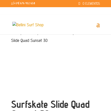
0 ELEMENTOS
[+34] 676 452 638
Inicio
/
Marcas
/
Slide skateboards
/ Surfskate
Slide Quad Sunset 30
Surfskate Slide Quad