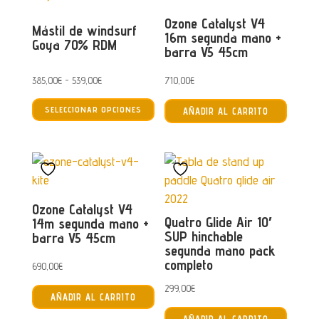
Ozone Catalyst V4
Mástil de windsurf
16m segunda mano +
Goya 70% RDM
barra V5 45cm
Rango
385,00
€
-
539,00
€
710,00
€
Este
de
SELECCIONAR OPCIONES
AÑADIR AL CARRITO
producto
precios:
tiene
desde
múltiples
385,00€
variantes.
hasta
Las
539,00€
Ozone Catalyst V4
opciones
Quatro Glide Air 10′
14m segunda mano +
se
SUP hinchable
barra V5 45cm
pueden
segunda mano pack
completo
elegir
690,00
€
en
299,00
€
AÑADIR AL CARRITO
la