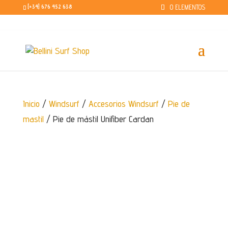
0 ELEMENTOS
[+34] 676 452 638
Video destacado
Inicio
/
Windsurf
/
Accesorios Windsurf
/
Pie de
mastil
/ Pie de mástil Unifiber Cardan