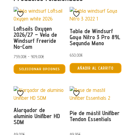
Loftsails Oxygen
Tabla de Windsurf
2026/27 – Vela de
Goya Nitro 3 Pro 89L
Windsurf Freeride
Segunda Mano
No-Cam
650,00
€
Rango
759,00
€
-
909,00
€
Este
de
AÑADIR AL CARRITO
SELECCIONAR OPCIONES
producto
precios:
tiene
desde
múltiples
759,00€
variantes.
hasta
Las
909,00€
Alargador de
opciones
Pie de mástil Unifiber
aluminio Unifiber HD
Tendon Essentials
se
SDM
pueden
elegir
89,00
€
49,95
€