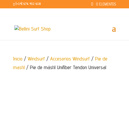
0 ELEMENTOS
[+34] 676 452 638
Video destacado
Inicio
/
Windsurf
/
Accesorios Windsurf
/
Pie de
mastil
/ Pie de mástil Unifiber Tendon Universal