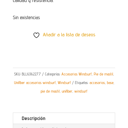
calidad y resistencia.
Sin existencias
Añadir a la lista de deseos
SKU:
BLL6362277
Categorías:
Accesorios Windsurf
,
Pie de mastil
,
Unifiber accesorios windsurf
,
Windsurf
Etiquetas:
accesorios
,
base
,
pie de mastil
,
unifiber
,
windsurf
Descripción