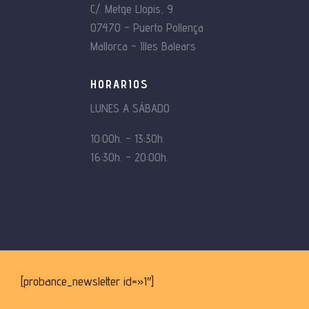
producto
C/. Metge Llopis, 9
07470 – Puerto Pollença
Mallorca – Illes Balears
HORARIOS
LUNES A SÁBADO
10:00h. – 13:30h.
16:30h. – 20:00h.
[probance_newsletter id=»1″]