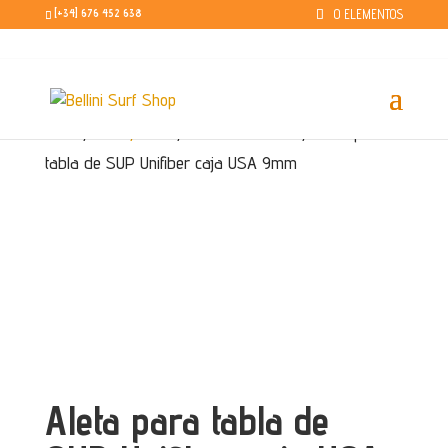
0 ELEMENTOS
[+34] 676 452 638
Inicio
/
Surf / SUP
/
Accesorios SUP
/ Aleta para
tabla de SUP Unifiber caja USA 9mm
Aleta para tabla de