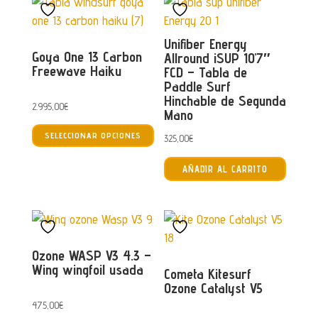
Unifiber Energy
Goya One 13 Carbon
Allround iSUP 10’7″
Freewave Haiku
FCD – Tabla de
Paddle Surf
Hinchable de Segunda
2.995,00
€
Mano
Este
SELECCIONAR OPCIONES
325,00
€
producto
tiene
AÑADIR AL CARRITO
múltiples
variantes.
Las
opciones
se
Ozone WASP V3 4.3 –
Wing wingfoil usada
pueden
Cometa Kitesurf
Ozone Catalyst V5
elegir
475,00
€
en