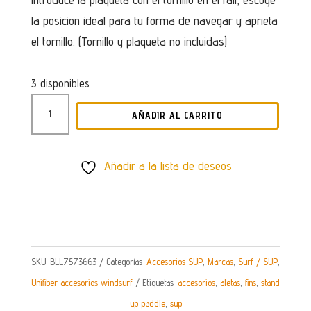
la posicion ideal para tu forma de navegar y aprieta
el tornillo. (Tornillo y plaqueta no incluidas)
3 disponibles
ALETA
AÑADIR AL CARRITO
PARA
TABLA
DE
Añadir a la lista de deseos
SUP
UNIFIBER
CAJA
USA
SKU:
BLL7573663
Categorías:
Accesorios SUP
,
Marcas
,
Surf / SUP
,
9MM
Unifiber accesorios windsurf
Etiquetas:
accesorios
,
aletas
,
fins
,
stand
CANTIDAD
up paddle
,
sup