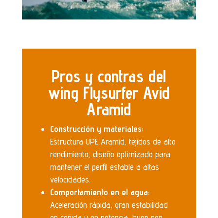
Pros y contras del
wing Flysurfer Avid
Aramid
Construcción y materiales:
Estructura UPE Aramid, tejidos de alto
rendimiento, diseño optimizado para
mantener el perfil estable a altas
velocidades.
Comportamiento en el agua:
Aceleración rápida, gran estabilidad
en ceñida y en potencia, buen pop