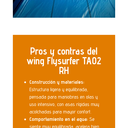
Pros y contras del
wing Flysurfer TAO2
RH
Construcción y materiales:
Estructura ligera y equilibrada,
pensada para maniobras en olas y
uso intensivo, con asas rígidas muy
acolchadas para mayor confort.
Comportamiento en el agua:
Se
siente muy equilibrada, acelera bien