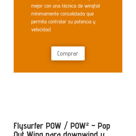
mejor con una técnica de wingfoil
mínimamente consolidada que
permita controlar su potencia y
velocidad.
Comprar
Flysurfer POW / POW² – Pop
Out Wing para downwind y