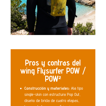
Pros y contras del
wing Flysurfer POW /
POW²
Construcción y materiales:
Ala tipo
single-skin con estructura Pop Out,
diseño de brida de cuatro etapas,