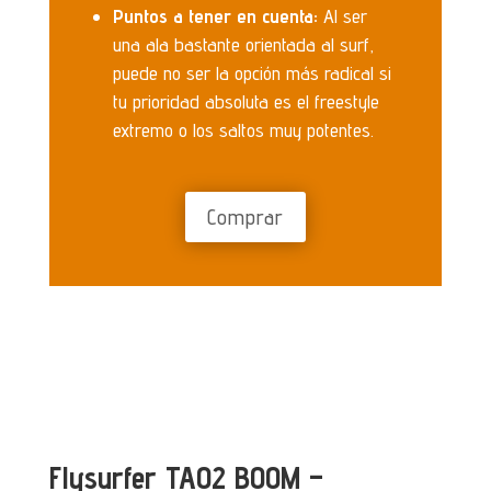
Puntos a tener en cuenta:
Al ser
una ala bastante orientada al surf,
puede no ser la opción más radical si
tu prioridad absoluta es el freestyle
extremo o los saltos muy potentes.
Comprar
Flysurfer TAO2 BOOM –