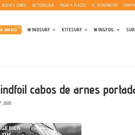
QUIÉNES SOMOS
METEOROLOGÍA
PAGAR A PLAZOS
EL REBAJÓMETRO
COMPRA
DA MANO
WINDSURF
KITESURF
WINGFOIL
SUR
indfoil cabos de arnes portad
7, 2020