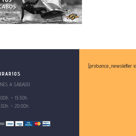
[probance_newsletter i
ORARIOS
UNES A SÁBADO
:00h. – 13:30h.
:30h. – 20:00h.