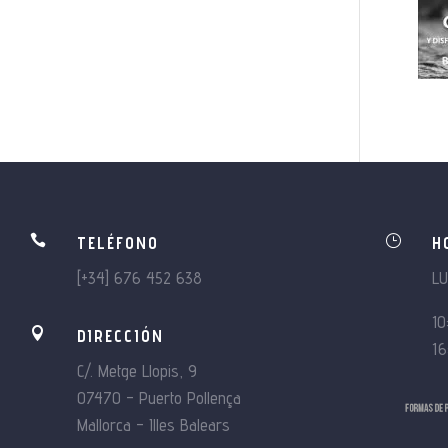

}
TELÉFONO
H
[+34] 676 452 638
L
10

DIRECCIÓN
16
C/. Metge Llopis, 9
07470 – Puerto Pollença
Mallorca – Illes Balears