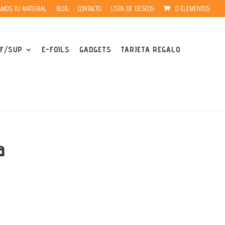
MOS TU MATERIAL
BLOG
CONTACTO
LISTA DE DESEOS
0 ELEMENTOS
F/SUP
E-FOILS
GADGETS
TARJETA REGALO
a