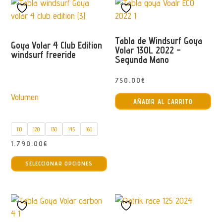
Tabla de Windsurf Goya
Goya Volar 4 Club Edition
Volar 130L 2022 –
windsurf freeride
Segunda Mano
750,00
€
Volumen
AÑADIR AL CARRITO
110
120
130
145
160
1.790,00
€
Este
SELECCIONAR OPCIONES
producto
tiene
múltiples
variantes.
Las