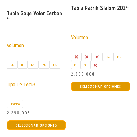
opciones
Tabla Patrik Slalom 2024
Tabla Goya Volar Carbon
se
4
pueden
elegir
Volumen
en
Volumen
la
página
100
115
125
130
140
de
100
110
120
130
145
85
90
95
producto
2.890,00
€
Est
Tipo De Tabla
SELECCIONAR OPCIONES
pro
tie
Freeride
múl
var
2.290,00
€
Este
La
SELECCIONAR OPCIONES
producto
opc
tiene