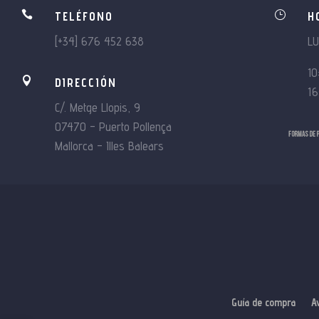

}
TELÉFONO
H
[+34] 676 452 638
L
10

DIRECCIÓN
16
C/. Metge Llopis, 9
07470 – Puerto Pollença
Mallorca – Illes Balears
Guía de compra
A