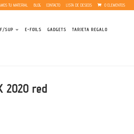
MOS TU MATERIAL
BLOG
CONTACTO
LISTA DE DESEOS
0 ELEMENTOS
F/SUP
E-FOILS
GADGETS
TARJETA REGALO
X 2020 red