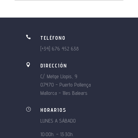

TELÉFONO
[+34] 676 452 638

DIRECCIÓN
C/. Metge Llopis, 9
07470 – Puerto Pollença
Mallorca – Illes Balears
}
HORARIOS
LUNES A SÁBADO
10:00h. – 13:30h.