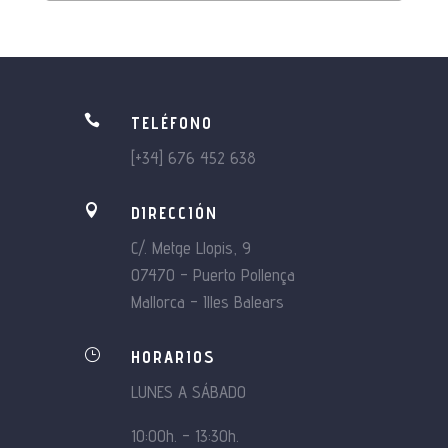

TELÉFONO
[+34] 676 452 638

DIRECCIÓN
C/. Metge Llopis, 9
07470 – Puerto Pollença
Mallorca – Illes Balears
}
HORARIOS
LUNES A SÁBADO
10:00h. – 13:30h.