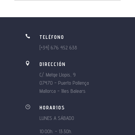

TELÉFONO
[+34] 676 452 638

DIRECCIÓN
C/. Metge Llopis, 9
07470 – Puerto Pollença
Mallorca – Illes Balears
}
HORARIOS
LUNES A SÁBADO
10:00h. – 13:30h.