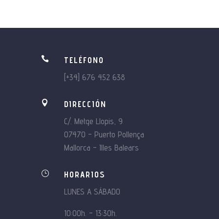

TELÉFONO
[+34] 676 452 638

DIRECCIÓN
C/. Metge Llopis, 9
07470 – Puerto Pollença
Mallorca – Illes Balears
}
HORARIOS
LUNES A SÁBADO
10:00h. – 13:30h.