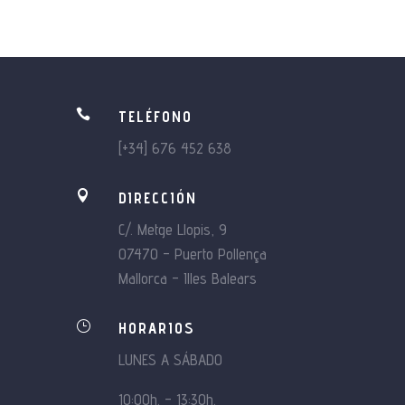

TELÉFONO
[+34] 676 452 638

DIRECCIÓN
C/. Metge Llopis, 9
07470 – Puerto Pollença
Mallorca – Illes Balears
}
HORARIOS
LUNES A SÁBADO
10:00h. – 13:30h.