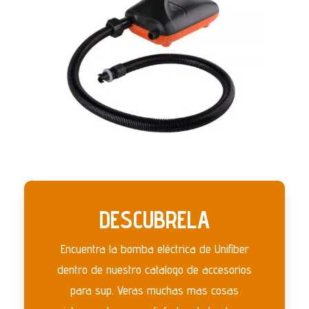
DESCUBRELA
Encuentra la bomba eléctrica de Unifiber
dentro de nuestro catalogo de accesorios
para sup. Veras muchas mas cosas