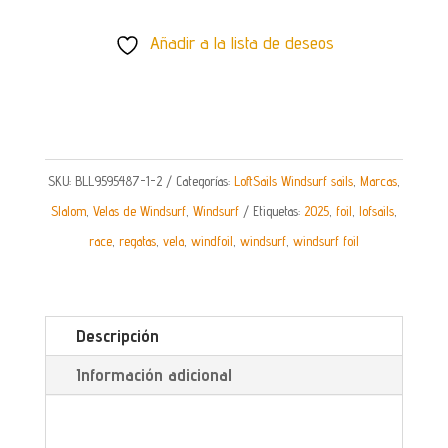
WINDFOIL
LOFTSAILS
Añadir a la lista de deseos
SKYBLADE
2025
CANTIDAD
SKU:
BLL9595487-1-2
Categorías:
LoftSails Windsurf sails
,
Marcas
,
Slalom
,
Velas de Windsurf
,
Windsurf
Etiquetas:
2025
,
foil
,
lofsails
,
race
,
regatas
,
vela
,
windfoil
,
windsurf
,
windsurf foil
Descripción
Información adicional