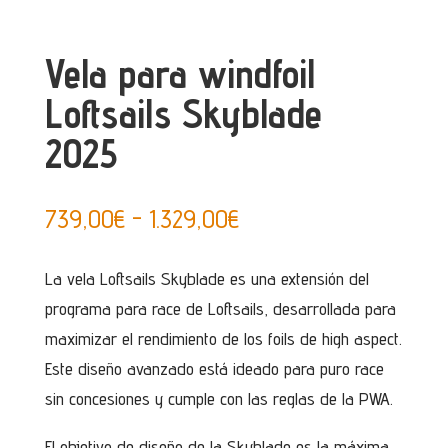
Vela para windfoil
Loftsails Skyblade
2025
Rango
739,00
€
-
1.329,00
€
de
precios:
La vela Loftsails Skyblade es una extensión del
desde
programa para race de Loftsails, desarrollada para
739,00€
maximizar el rendimiento de los foils de high aspect.
hasta
Este diseño avanzado está ideado para puro race
1.329,00€
sin concesiones y cumple con las reglas de la PWA.
El objetivo de diseño de la Skyblade es la máxima