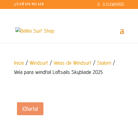
0 ELEMENTOS
[+34] 676 452 638
Video destacado
Inicio
/
Windsurf
/
Velas de Windsurf
/
Slalom
/
Vela para windfoil Loftsails Skyblade 2025
¡Oferta!