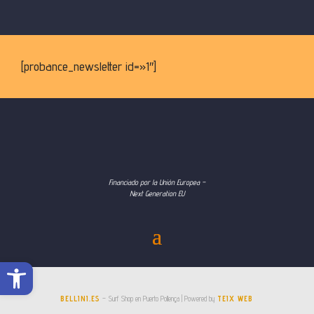
[probance_newsletter id=»1″]
Financiado por la Unión Europea –
Next Generation EU
Abrir barra de herramientas
BELLINI.ES
– Surf Shop en Puerto Pollença | Powered by
TEIX WEB