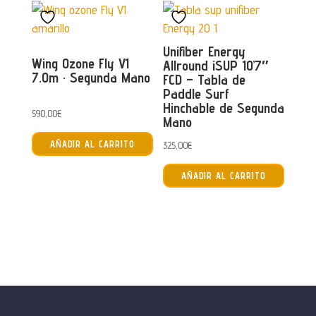
múltiples
múltip
variantes.
varian
Las
Las
Unifiber Energy
opciones
opcion
Wing Ozone Fly V1
Allround iSUP 10’7″
7.0m · Segunda Mano
se
se
FCD – Tabla de
Paddle Surf
pueden
puede
Hinchable de Segunda
elegir
elegir
590,00
€
Mano
en
en
AÑADIR AL CARRITO
325,00
€
la
la
página
página
AÑADIR AL CARRITO
de
de
producto
produc