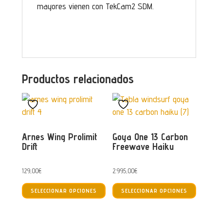
mayores vienen con TekCam2 SDM.
Productos relacionados
Arnes Wing Prolimit
Goya One 13 Carbon
Drift
Freewave Haiku
129,00
€
2.995,00
€
Este
Este
SELECCIONAR OPCIONES
SELECCIONAR OPCIONES
producto
produc
tiene
tiene