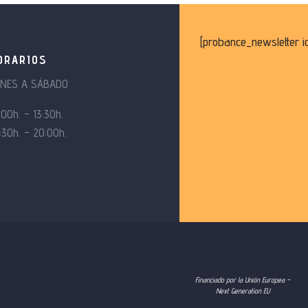
[probance_newsletter i
ORARIOS
UNES A SÁBADO
:00h. – 13:30h.
:30h. – 20:00h.
Financiado por la Unión Europea –
Next Generation EU