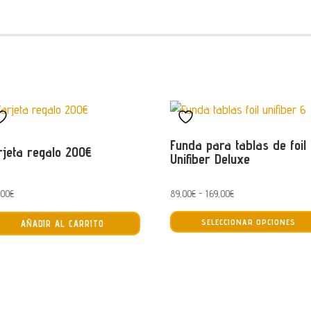
Funda para tablas de foil
rjeta regalo 200€
Unifiber Deluxe
Rango
,00
€
89,00
€
-
169,00
€
de
SELECCIONAR OPCIONES
AÑADIR AL CARRITO
precios:
desde
89,00€
hasta
169,00€