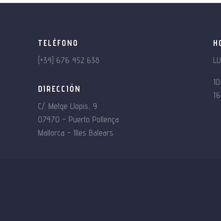
TELÉFONO
H
[+34] 676 452 638
L
10
DIRECCIÓN
16
C/. Metge Llopis, 9
07470 – Puerto Pollença
Mallorca – Illes Balears