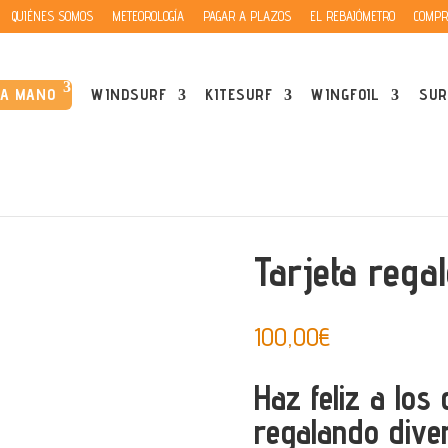
QUIÉNES SOMOS
METEOROLOGÍA
PAGAR A PLAZOS
EL REBAJÓMETRO
COMPR
DA MANO
WINDSURF
KITESURF
WINGFOIL
SUR
Tarjeta rega
100,00
€
Haz feliz a los
regalando diver