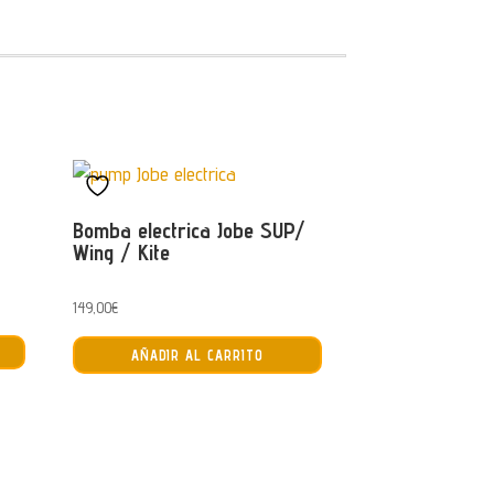
Bomba electrica Jobe SUP/
Wing / Kite
149,00
€
Este
AÑADIR AL CARRITO
producto
tiene
múltiples
variantes.
Las