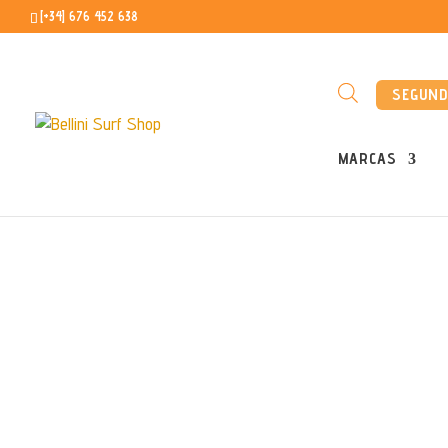
[+34] 676 452 638
SEGUN
MARCAS
Inicio
/
Regalables
/ Tarjeta regalo 100€