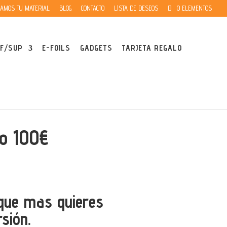
AMOS TU MATERIAL
BLOG
CONTACTO
LISTA DE DESEOS
0 ELEMENTOS
F/SUP
E-FOILS
GADGETS
TARJETA REGALO
lo 100€
 que mas quieres
sión.