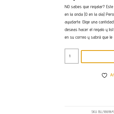
NO sabes que regalar? Este
en la onda (O en la ola) Pe
ayudarte. Elige una cantidad
deseas hacer el regalo y lis
en su correo y sabrá que le
TARJETA
REGALO
100€
Añ
CANTIDAD
SKU:
BLL986964