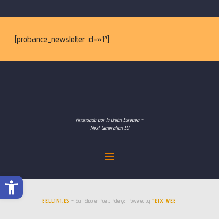
[probance_newsletter id=»1″]
Financiado por la Unión Europea –
Next Generation EU
Abrir barra de herramientas
BELLINI.ES
– Surf Shop en Puerto Pollença | Powered by
TEIX WEB