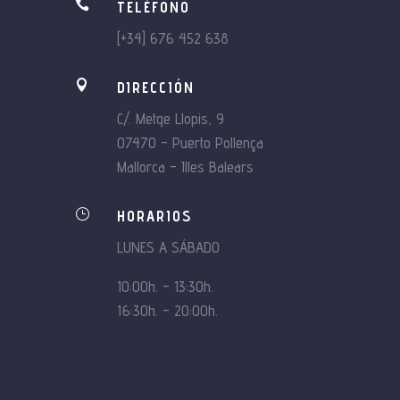

TELÉFONO
[+34] 676 452 638

DIRECCIÓN
C/. Metge Llopis, 9
07470 – Puerto Pollença
Mallorca – Illes Balears
}
HORARIOS
LUNES A SÁBADO
10:00h. – 13:30h.
16:30h. – 20:00h.