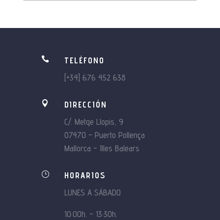

TELÉFONO
[+34] 676 452 638

DIRECCIÓN
C/. Metge Llopis, 9
07470 – Puerto Pollença
Mallorca – Illes Balears
}
HORARIOS
LUNES A SÁBADO
10:00h. – 13:30h.