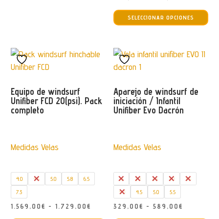
Est
opciones
de
SELECCIONAR OPCIONES
pro
se
precios:
tie
pueden
desde
múl
elegir
628,00€
var
en
hasta
La
la
735,00€
opc
página
Equipo de windsurf
Aparejo de windsurf de
se
de
Unifiber FCD 20(psi). Pack
iniciación / Infantil
completo
Unifiber Evo Dacrón
pu
producto
ele
en
Medidas Velas
Medidas Velas
la
pág
de
4.0
4.5
5.0
5.8
6.5
1.5
2.0
2.5
3.0
3.5
pro
7.3
4.0
4.5
5.0
5.5
Rango
Rango
1.569,00
€
-
1.729,00
€
329,00
€
-
589,00
€
Este
Est
de
de