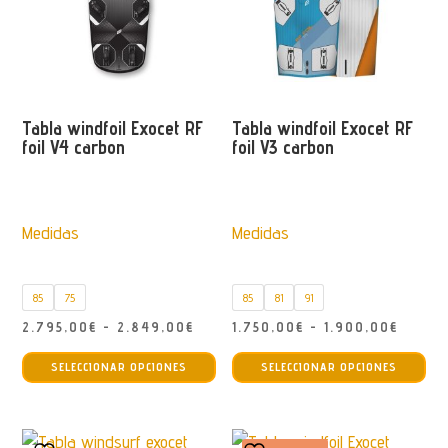
Tabla windfoil Exocet RF
Tabla windfoil Exocet RF
foil V4 carbon
foil V3 carbon
Medidas
Medidas
85
75
85
81
91
Rango
Rango
2.795,00
€
-
2.849,00
€
1.750,00
€
-
1.900,00
€
Este
Est
de
de
SELECCIONAR OPCIONES
SELECCIONAR OPCIONES
producto
pro
precios:
precio
tiene
tie
desde
desde
múltiples
múl
2.795,00€
1.750,