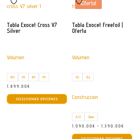
variantes.
var
¡Oferta!
hasta
hasta
Las
La
2.849,00€
1.900,
opciones
opc
Tabla Exocet Cross V7
Tabla Exocet Freefoil |
se
se
Silver
Oferta
pueden
pu
elegir
ele
en
en
Volumen
Volumen
la
la
página
pág
de
de
104
114
84
94
112
132
producto
pro
1.899,00
€
Este
Construccion
SELECCIONAR OPCIONES
producto
tiene
AST
Silver
múltiples
variantes.
Rango
1.090,00
€
-
1.390,00
€
Est
Las
de
SELECCIONAR OPCIONES