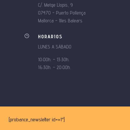
C/. Metge Llopis, 9
07470 – Puerto Pollença
Mallorca – Illes Balears
}
HORARIOS
LUNES A SÁBADO
10:00h. – 13:30h.
16:30h. – 20:00h.
[probance_newsletter id=»1″]