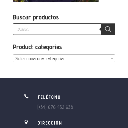
Buscar productos
Búsqueda
de
productos
Product categories
Selecciona una categoría

TELÉFONO
[+34] 676 452 638

DIRECCIÓN