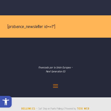
[probance_newsletter id=»1″]
Financiado por la Unión Europea –
Next Generation EU
Abrir barra de herramientas
BELLINI.ES
– Surf Shop en Puerto Pollença | Powered by
TEIX WEB