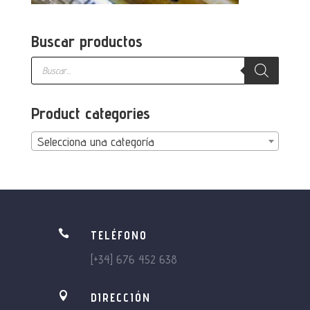
Buscar productos
Búsqueda
de
productos
Product categories
Selecciona una categoría

TELÉFONO
[+34] 676 452 638

DIRECCIÓN