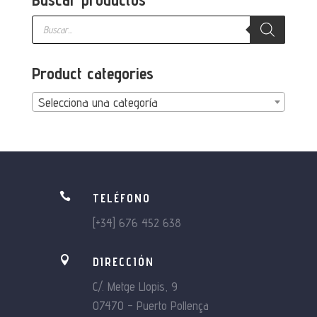
Búsqueda
de
productos
Product categories
Selecciona una categoría

TELÉFONO
[+34] 676 452 638

DIRECCIÓN
C/. Metge Llopis, 9
07470 – Puerto Pollença