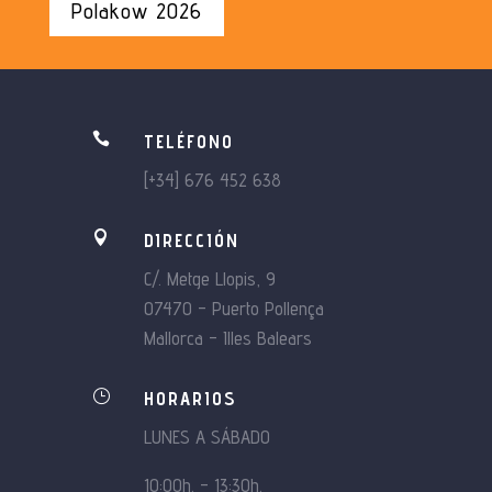
Polakow 2026

TELÉFONO
[+34] 676 452 638

DIRECCIÓN
C/. Metge Llopis, 9
07470 – Puerto Pollença
Mallorca – Illes Balears
}
HORARIOS
LUNES A SÁBADO
10:00h. – 13:30h.