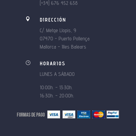
[+34] 676 452 638

DIRECCIÓN
C/. Metge Llopis, 9
07470 – Puerto Pollença
Mallorca – Illes Balears
}
HORARIOS
LUNES A SÁBADO
10:00h. – 13:30h.
16:30h. – 20:00h.