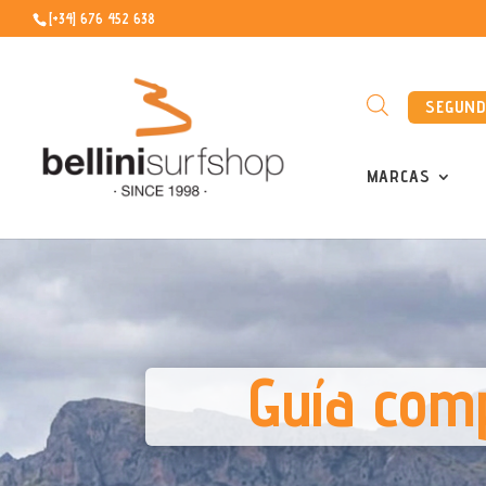
[+34] 676 452 638
SEGUN
MARCAS
Guía comp