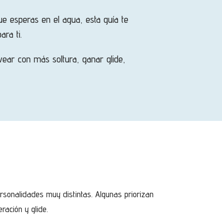
ue esperas en el agua, esta guía te
ra ti.
vear con más soltura, ganar glide,
rsonalidades muy distintas. Algunas priorizan
ración y glide.