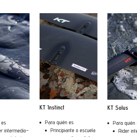
KT Instinct
KT Solus
Para quién es
 es
Para quién
Principiante o escuela
er intermedio–
Rider in