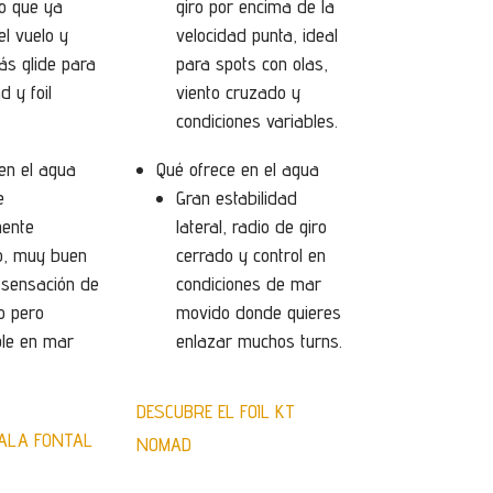
o que ya
giro por encima de la
el vuelo y
velocidad punta, ideal
s glide para
para spots con olas,
 y foil
viento cruzado y
condiciones variables.
en el agua
Qué ofrece en el agua
e
Gran estabilidad
mente
lateral, radio de giro
o, muy buen
cerrado y control en
 sensación de
condiciones de mar
do pero
movido donde quieres
ble en mar
enlazar muchos turns.
DESCUBRE EL FOIL KT
 ALA FONTAL
NOMAD