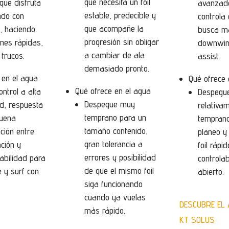
que necesita un foil
que disfruta
avanzad
estable, predecible y
do con
controla 
que acompañe la
, haciendo
busca má
progresión sin obligar
ones rápidas,
downwind
a cambiar de ala
 trucos.
assist.
demasiado pronto.
 en el agua
Qué ofrece 
Qué ofrece en el agua
ntrol a alta
Despegu
Despegue muy
d, respuesta
relativa
temprano para un
buena
tempran
tamaño contenido,
ción entre
planeo y
gran tolerancia a
ción y
foil rápi
errores y posibilidad
abilidad para
controla
de que el mismo foil
e y surf con
abierto.
siga funcionando
cuando ya vuelas
DESCUBRE EL
más rápido.
KT SOLUS