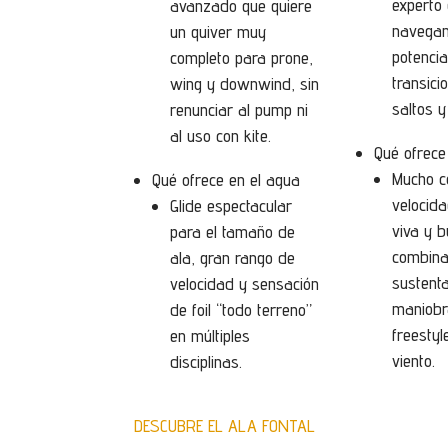
experto 
avanzado que quiere
navegan
un quiver muy
potencia
completo para prone,
transici
wing y downwind, sin
saltos y
renunciar al pump ni
al uso con kite.
Qué ofrece
Mucho co
Qué ofrece en el agua
velocida
Glide espectacular
viva y 
para el tamaño de
combina
ala, gran rango de
sustenta
velocidad y sensación
maniobr
de foil “todo terreno”
freestyl
en múltiples
viento.
disciplinas.
DESCUBRE EL ALA FONTAL