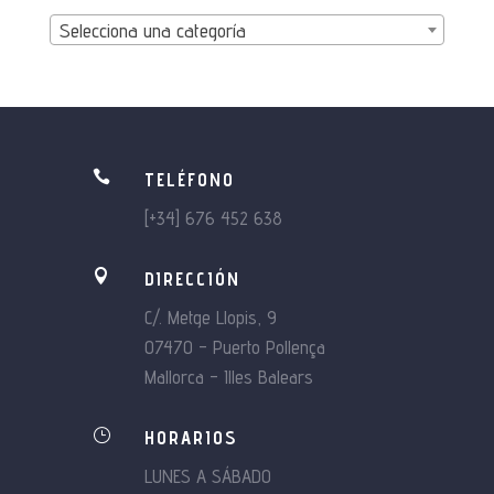
Selecciona una categoría

TELÉFONO
[+34] 676 452 638

DIRECCIÓN
C/. Metge Llopis, 9
07470 – Puerto Pollença
Mallorca – Illes Balears
}
HORARIOS
LUNES A SÁBADO