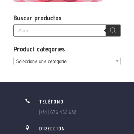
Buscar productos
Búsqueda
de
productos
Product categories
Selecciona una categoría

TELÉFONO
[+34] 676 452 638

DIRECCIÓN