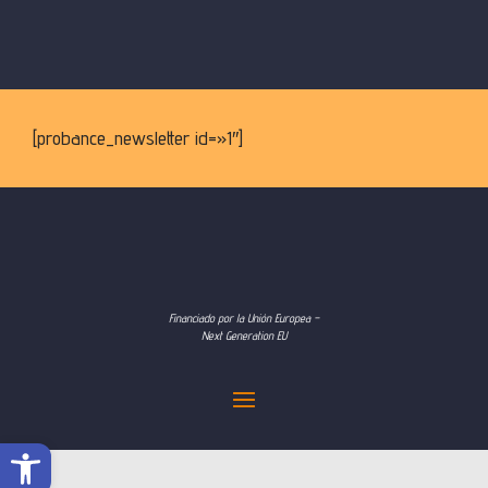
[probance_newsletter id=»1″]
Financiado por la Unión Europea –
Next Generation EU
Abrir barra de herramientas