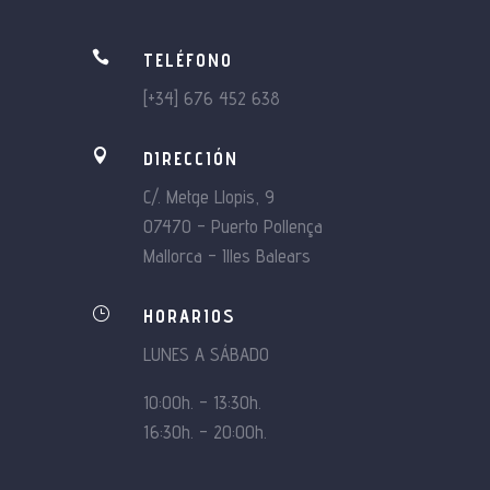

TELÉFONO
[+34] 676 452 638

DIRECCIÓN
C/. Metge Llopis, 9
07470 – Puerto Pollença
Mallorca – Illes Balears
}
HORARIOS
LUNES A SÁBADO
10:00h. – 13:30h.
16:30h. – 20:00h.