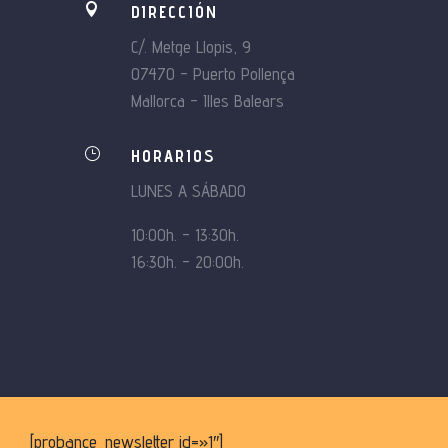

DIRECCIÓN
C/. Metge Llopis, 9
07470 – Puerto Pollença
Mallorca – Illes Balears
}
HORARIOS
LUNES A SÁBADO
10:00h. – 13:30h.
16:30h. – 20:00h.
[probance_newsletter id=»1″]