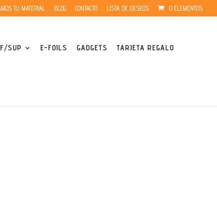
MOS TU MATERIAL
BLOG
CONTACTO
LISTA DE DESEOS
0 ELEMENTOS
F/SUP
E-FOILS
GADGETS
TARJETA REGALO