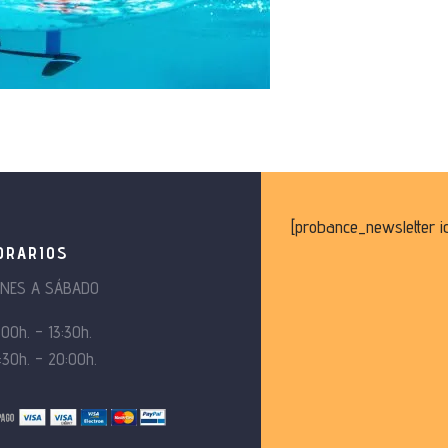
[probance_newsletter i
ORARIOS
UNES A SÁBADO
:00h. – 13:30h.
:30h. – 20:00h.