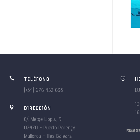

}
TELÉFONO
H
[+34] 676 452 638
L
10

DIRECCIÓN
16
C/. Metge Llopis, 9
07470 – Puerto Pollença
Mallorca – Illes Balears