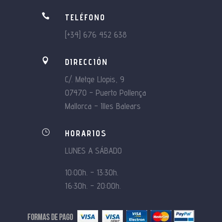

TELÉFONO
[+34] 676 452 638

DIRECCIÓN
C/. Metge Llopis, 9
07470 – Puerto Pollença
Mallorca – Illes Balears
}
HORARIOS
LUNES A SÁBADO
10:00h. – 13:30h.
16:30h. – 20:00h.