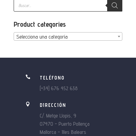
Búsqueda
de
productos
Product categories
Selecciona una categoría

TELÉFONO
[+34] 676 452 638

DIRECCIÓN
C/. Metge Llopis, 9
07470 – Puerto Pollença
Mallorca – Illes Balears