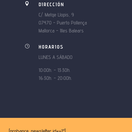

DIRECCIÓN
C/. Metge Llopis, 9
07470 – Puerto Pollença
Mallorca – Illes Balears
}
HORARIOS
LUNES A SÁBADO
10:00h. – 13:30h.
16:30h. – 20:00h.
[probance_newsletter id=»1″]