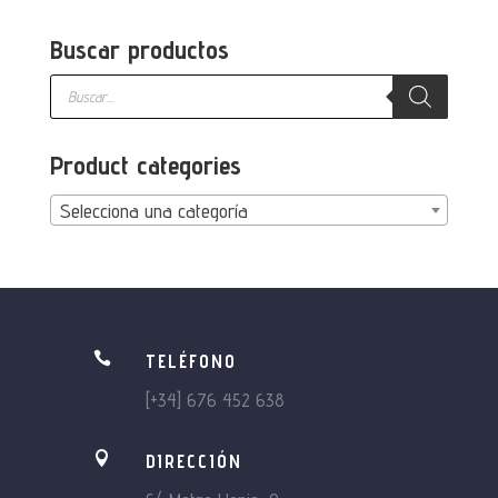
Buscar productos
Búsqueda
de
productos
Product categories
Selecciona una categoría

TELÉFONO
[+34] 676 452 638

DIRECCIÓN