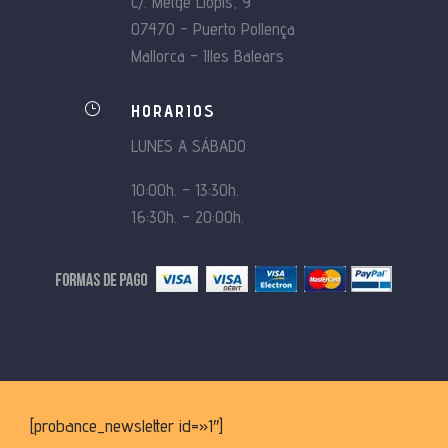
C/. Metge Llopis, 9
07470 – Puerto Pollença
Mallorca – Illes Balears
}
HORARIOS
LUNES A SÁBADO
10:00h. – 13:30h.
16:30h. – 20:00h.
[probance_newsletter id=»1″]