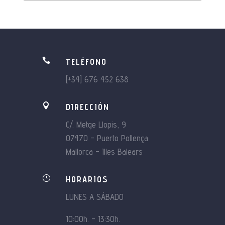

TELÉFONO
[+34] 676 452 638

DIRECCIÓN
C/. Metge Llopis, 9
07470 – Puerto Pollença
Mallorca – Illes Balears
}
HORARIOS
LUNES A SÁBADO
10:00h. – 13:30h.