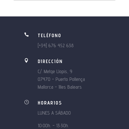

TELÉFONO
[+34] 676 452 638

DIRECCIÓN
C/. Metge Llopis, 9
07470 – Puerto Pollença
Mallorca – Illes Balears
}
HORARIOS
LUNES A SÁBADO
10:00h. – 13:30h.